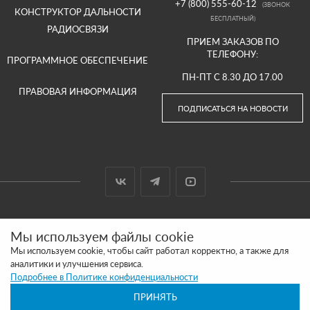
+7 (800) 555-60-12
(ЗВОНОК
КОНСТРУКТОР ДАЛЬНОСТИ
БЕСПЛАТНЫЙ)
РАДИОСВЯЗИ
ПРИЕМ ЗАКАЗОВ ПО
ТЕЛЕФОНУ:
ПРОГРАММНОЕ ОБЕСПЕЧЕНИЕ
ПН-ПТ С 8.30 ДО 17.00
ПРАВОВАЯ ИНФОРМАЦИЯ
ПОДПИСАТЬСЯ НА НОВОСТИ
© 2000-2026 ООО «АРГУТ»
Мы используем файлы cookie
САЙТ СДЕЛАН И ПРОДВИГАЕТСЯ В SITE UP
Мы используем cookie, чтобы сайт работал корректно, а также для
аналитики и улучшения сервиса.
ПОЛИТИКА КОНФИДЕНЦИАЛЬНОСТИ
Подробнее в Политике конфиденциальности
ПРИНЯТЬ
ОБРАЩАЕМ ВАШЕ ВНИМАНИЕ, ЧТО ВСЯ ИНФОРМАЦИЯ РАЗМЕЩЕННАЯ НА