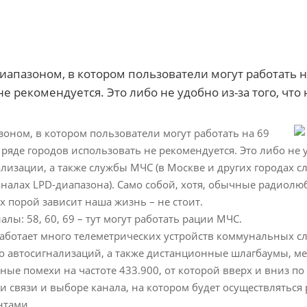
апазоном, в котором пользователи могут работать на
 рекомендуется. Это либо не удобно из-за того, что на
оном, в котором пользователи могут работать на 69
ряде городов использовать не рекомендуется. Это либо не уд
лизации, а также службы МЧС (в Москве и других городах 
аналах LPD-диапазона). Само собой, хотя, обычные радиолю
х порой зависит наша жизнь – не стоит.
лы: 58, 60, 69 – тут могут работать рации МЧС.
 работает много телеметрических устройств коммунальных с
во автосигнализаций, а также дистанционные шлагбаумы, м
ые помехи на частоте 433.900, от которой вверх и вниз по 
связи и выборе канала, на котором будет осуществляться 
нтами.