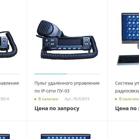
равления
Пульт удалённого управления
Система у
по IP-сети ПУ-03
радиосвяз
53014
Арт.: RU53015
В наличии
В наличии
Цена по запросу
Цена по 