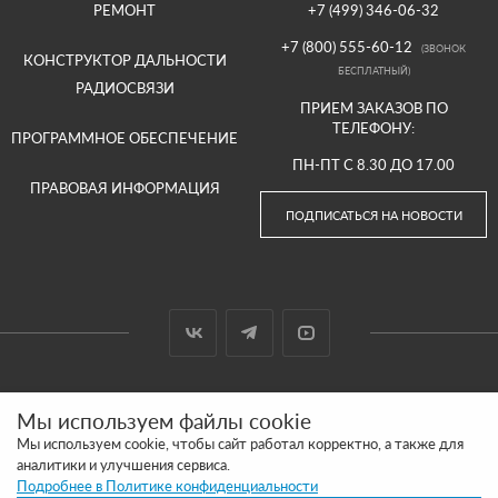
РЕМОНТ
+7 (499) 346-06-32
+7 (800) 555-60-12
(ЗВОНОК
КОНСТРУКТОР ДАЛЬНОСТИ
БЕСПЛАТНЫЙ)
РАДИОСВЯЗИ
ПРИЕМ ЗАКАЗОВ ПО
ТЕЛЕФОНУ:
ПРОГРАММНОЕ ОБЕСПЕЧЕНИЕ
ПН-ПТ С 8.30 ДО 17.00
ПРАВОВАЯ ИНФОРМАЦИЯ
ПОДПИСАТЬСЯ НА НОВОСТИ
© 2000-2026 ООО «АРГУТ»
Мы используем файлы cookie
САЙТ СДЕЛАН И ПРОДВИГАЕТСЯ В SITE UP
Мы используем cookie, чтобы сайт работал корректно, а также для
аналитики и улучшения сервиса.
ПОЛИТИКА КОНФИДЕНЦИАЛЬНОСТИ
Подробнее в Политике конфиденциальности