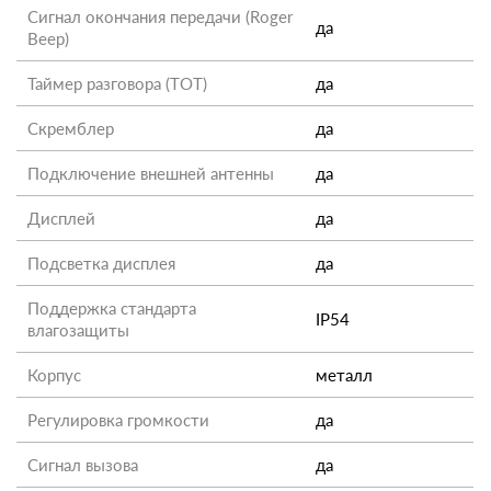
Сигнал окончания передачи (Roger
да
Beep)
Таймер разговора (TOT)
да
Скремблер
да
Подключение внешней антенны
да
Дисплей
да
Подсветка дисплея
да
Поддержка стандарта
IP54
влагозащиты
Корпус
металл
Регулировка громкости
да
Сигнал вызова
да