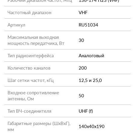
Рабочий диапазон частот, МГц
136-174 П23 (VHF)
Частотный диапазон
VHF
Артикул
RU51034
Максимальная выходная
30
мощность передатчика, Вт
Тип радиоинтерфейса
Аналоговый
Количество каналов
200
Шаг сетки частот, кГц
12,5 и 25,0
Входное сопротивление
50
антенны, Ом
Тип ВЧ-соединителя
UHF (f)
Габаритные размеры (ШхВхГ),
140x40x190
мм