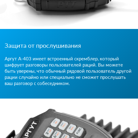
Защита от прослушивания
Аргут А-403 имеет встроенный скремблер, который
шифрует разговоры пользователей раций. Вы можете
быть уверены, что обычный рядовой пользователь другой
рации случайно или специально не сможет прослушать
ваш разговор с собеседником.