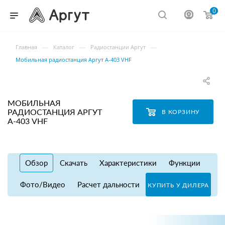
0
—
—
—
Главная
Каталог
Радиостанции Аргут
Мобильная радиостанция Аргут А-403 VHF
МОБИЛЬНАЯ
РАДИОСТАНЦИЯ АРГУТ
В КОРЗИНУ
А-403 VHF
Обзор
Скачать
Характеристики
Функции
Фото/Видео
Расчет дальности
КУПИТЬ У ДИЛЕРА