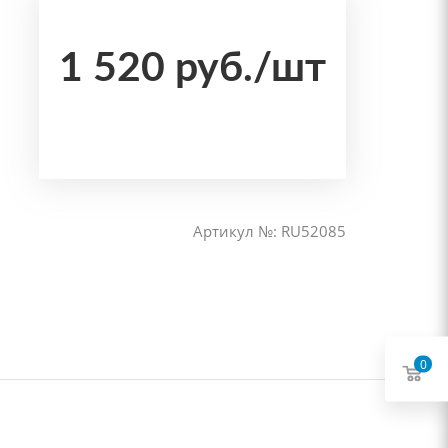
1 520
руб.
/шт
Артикул №: RU52085
0