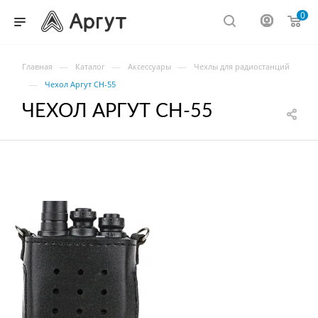
0
—
—
—
Главная
Каталог
Аксессуары
Чехлы для радиостанций
—
Чехол Аргут CH-55
ЧЕХОЛ АРГУТ CH-55