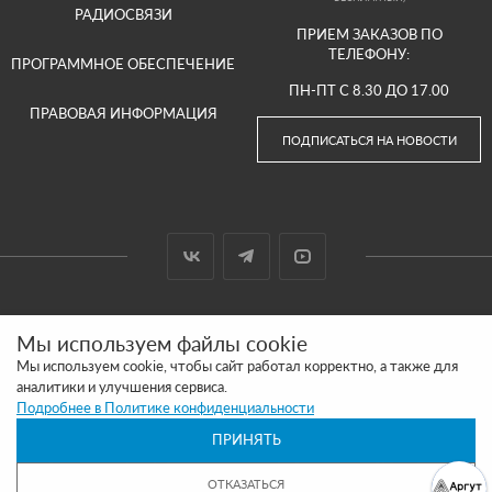
РАДИОСВЯЗИ
ПРИЕМ ЗАКАЗОВ ПО
ТЕЛЕФОНУ:
ПРОГРАММНОЕ ОБЕСПЕЧЕНИЕ
ПН-ПТ С 8.30 ДО 17.00
ПРАВОВАЯ ИНФОРМАЦИЯ
ПОДПИСАТЬСЯ НА НОВОСТИ
© 2000-2026 ООО «АРГУТ»
Мы используем файлы cookie
САЙТ СДЕЛАН И ПРОДВИГАЕТСЯ В SITE UP
Мы используем cookie, чтобы сайт работал корректно, а также для
аналитики и улучшения сервиса.
ПОЛИТИКА КОНФИДЕНЦИАЛЬНОСТИ
Подробнее в Политике конфиденциальности
ПРИНЯТЬ
ОБРАЩАЕМ ВАШЕ ВНИМАНИЕ, ЧТО ВСЯ ИНФОРМАЦИЯ РАЗМЕЩЕННАЯ НА
ДАННОМ ИНТЕРНЕТ-САЙТЕ НОСИТ ИНФОРМАЦИОННЫЙ ХАРАКТЕР И НЕ
ЯВЛЯЕТСЯ ПУБЛИЧНОЙ ОФЕРТОЙ, ОПРЕДЕЛЯЕМОЙ ПОЛОЖЕНИЯМИ СТАТЬИ 437
ОТКАЗАТЬСЯ