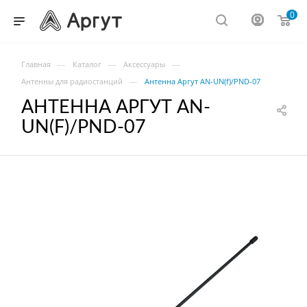
0
—
—
—
Главная
Каталог
Аксессуары
—
Антенны для радиостанций
Антенна Аргут AN-UN(f)/PND-07
АНТЕННА АРГУТ AN-
UN(F)/PND-07