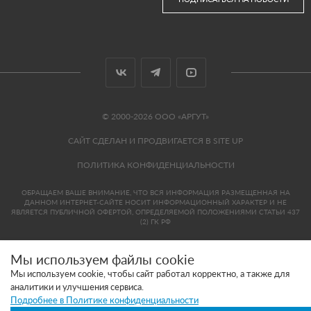
© 2000-2026 ООО «АРГУТ»
САЙТ СДЕЛАН И ПРОДВИГАЕТСЯ В SITE UP
ПОЛИТИКА КОНФИДЕНЦИАЛЬНОСТИ
ОБРАЩАЕМ ВАШЕ ВНИМАНИЕ, ЧТО ВСЯ ИНФОРМАЦИЯ РАЗМЕЩЕННАЯ НА
ДАННОМ ИНТЕРНЕТ-САЙТЕ НОСИТ ИНФОРМАЦИОННЫЙ ХАРАКТЕР И НЕ
ЯВЛЯЕТСЯ ПУБЛИЧНОЙ ОФЕРТОЙ, ОПРЕДЕЛЯЕМОЙ ПОЛОЖЕНИЯМИ СТАТЬИ 437
(2) ГК РФ
Мы используем файлы cookie
Мы используем cookie, чтобы сайт работал корректно, а также для
аналитики и улучшения сервиса.
Подробнее в Политике конфиденциальности