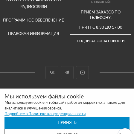
БЕСПЛАТНЫЙ)
РАДИОСВЯЗИ
ПРИЕМ ЗАКАЗОВ ПО
ТЕЛЕФОНУ:
ПРОГРАММНОЕ ОБЕСПЕЧЕНИЕ
ПН-ПТ С 8.30 ДО 17.00
ПРАВОВАЯ ИНФОРМАЦИЯ
ПОДПИСАТЬСЯ НА НОВОСТИ
© 2000-2026 ООО «АРГУТ»
Мы используем файлы cookie
САЙТ СДЕЛАН И ПРОДВИГАЕТСЯ В SITE UP
Мы используем cookie, чтобы сайт работал корректно, а также для
аналитики и улучшения сервиса.
ПОЛИТИКА КОНФИДЕНЦИАЛЬНОСТИ
Подробнее в Политике конфиденциальности
ПРИНЯТЬ
ОБРАЩАЕМ ВАШЕ ВНИМАНИЕ, ЧТО ВСЯ ИНФОРМАЦИЯ РАЗМЕЩЕННАЯ НА
ДАННОМ ИНТЕРНЕТ-САЙТЕ НОСИТ ИНФОРМАЦИОННЫЙ ХАРАКТЕР И НЕ
ЯВЛЯЕТСЯ ПУБЛИЧНОЙ ОФЕРТОЙ, ОПРЕДЕЛЯЕМОЙ ПОЛОЖЕНИЯМИ СТАТЬИ 437