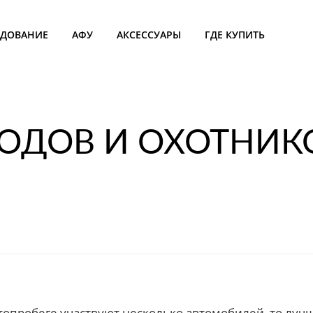
УДОВАНИЕ
АФУ
АКСЕССУАРЫ
ГДЕ КУПИТЬ
ХОДОВ И ОХОТНИК
топробеге участвуют несколько автомобилей, то лучш