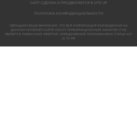
САЙТ СДЕЛАН И ПРОДВИГАЕТСЯ В SITE UP
ПОЛИТИКА КОНФИДЕНЦИАЛЬНОСТИ
ОБРАЩАЕМ ВАШЕ ВНИМАНИЕ, ЧТО ВСЯ ИНФОРМАЦИЯ РАЗМЕЩЕННАЯ НА
ДАННОМ ИНТЕРНЕТ-САЙТЕ НОСИТ ИНФОРМАЦИОННЫЙ ХАРАКТЕР И НЕ
ЯВЛЯЕТСЯ ПУБЛИЧНОЙ ОФЕРТОЙ, ОПРЕДЕЛЯЕМОЙ ПОЛОЖЕНИЯМИ СТАТЬИ 437
(2) ГК РФ