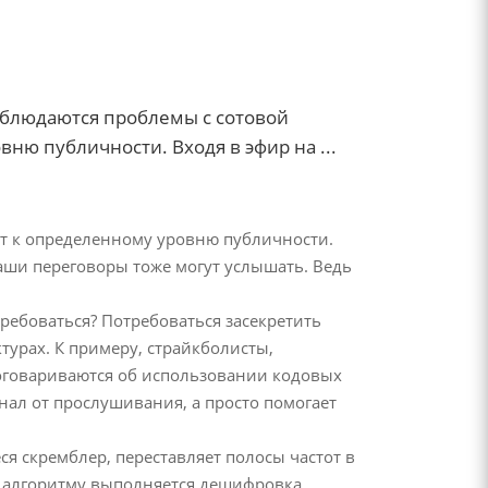
наблюдаются проблемы с сотовой
ню публичности. Входя в эфир на ...
ит к определенному уровню публичности.
аши переговоры тоже могут услышать. Ведь
требоваться? Потребоваться засекретить
турах. К примеру, страйкболисты,
договариваются об использовании кодовых
гнал от прослушивания, а просто помогает
 скремблер, переставляет полосы частот в
 алгоритму выполняется дешифровка.