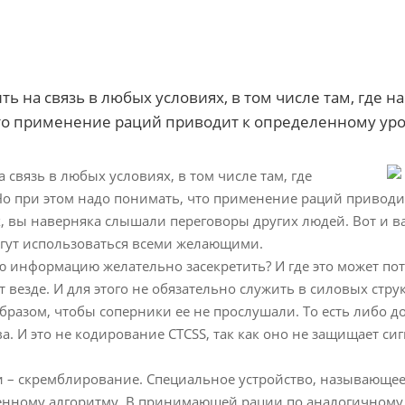
 на связь в любых условиях, в том числе там, где 
то применение раций приводит к определенному уров
связь в любых условиях, в том числе там, где
Но при этом надо понимать, что применение раций привод
, вы наверняка слышали переговоры других людей. Вот и в
гут использоваться всеми желающими.
ую информацию желательно засекретить? И где это может по
езде. И для этого не обязательно служить в силовых струк
бразом, чтобы соперники ее не прослушали. То есть либо 
ва. И это не кодирование CTCSS, так как оно не защищает си
– скремблирование. Специальное устройство, называющееся
ленному алгоритму. В принимающей рации по аналогичному