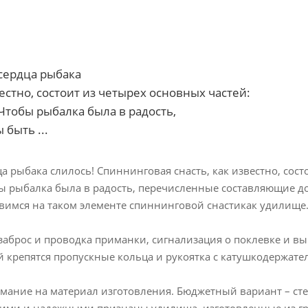
 сердца рыбака
естно, состоит из четырех основных частей:
Чтобы рыбалка была в радость,
быть ...
ца рыбака слилось! Спиннинговая снасть, как известно, сост
бы рыбалка была в радость, перечисленные составляющие 
овимся на таком элементе спиннинговой снастикак удилище
заброс и проводка приманки, сигнализация о поклевке и 
ый крепятся пропускные кольца и рукоятка с катушкодержате
мание на материал изготовления. Бюджетный вариант – сте
гими и надежными признаны удилища, изготовленные из гр