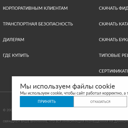
КОРПОРАТИВНЫМ КЛИЕНТАМ
СКАЧАТЬ ФИ
ТРАНСПОРТНАЯ БЕЗОПАСНОСТЬ
СКАЧАТЬ КАТ
ДИЛЕРАМ
СКАЧАТЬ БУК
ГДЕ КУПИТЬ
ТИПОВЫЕ Р
СЕРТИФИКАТ
Мы используем файлы cookie
Мы используем cookie, чтобы сайт работал корректно, а
ПРИНЯТЬ
ОТКАЗАТЬСЯ
© 2000-2026 ООО «АРГУТ»
САЙТ СДЕЛАН И ПРОДВИГАЕТСЯ В SITE 
ОБРАЩАЕМ ВАШЕ ВНИМАНИЕ, ЧТО ВСЯ ИНФОРМАЦИЯ РАЗМЕЩЕННАЯ НА ДАННОМ И