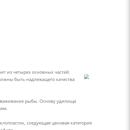
оит из четырех основных частей:
должны быть надлежащего качества
.
вываживание рыбы. Основу удилища
лем.
клопластик, следующая ценовая категория
афита.