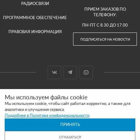
РАДИОСВЯЗИ
ПРИЕМ ЗАКАЗОВ ПО
ТЕЛЕФОНУ:
ПРОГРАММНОЕ ОБЕСПЕЧЕНИЕ
ПН-ПТ С 8.30 ДО 17.00
ПРАВОВАЯ ИНФОРМАЦИЯ
ПОДПИСАТЬСЯ НА НОВОСТИ
© 2000-2026 ООО «АРГУТ»
Мы используем файлы cookie
САЙТ СДЕЛАН И ПРОДВИГАЕТСЯ В SITE UP
Мы используем cookie, чтобы сайт работал корректно, а также для
аналитики и улучшения сервиса.
ПОЛИТИКА КОНФИДЕНЦИАЛЬНОСТИ
Подробнее в Политике конфиденциальности
ПРИНЯТЬ
ОБРАЩАЕМ ВАШЕ ВНИМАНИЕ, ЧТО ВСЯ ИНФОРМАЦИЯ РАЗМЕЩЕННАЯ НА
ДАННОМ ИНТЕРНЕТ-САЙТЕ НОСИТ ИНФОРМАЦИОННЫЙ ХАРАКТЕР И НЕ
ЯВЛЯЕТСЯ ПУБЛИЧНОЙ ОФЕРТОЙ, ОПРЕДЕЛЯЕМОЙ ПОЛОЖЕНИЯМИ СТАТЬИ 437
ОТКАЗАТЬСЯ
(2) ГК РФ