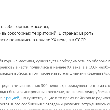
 в себя горные массивы,
 высокогорных территорий. В странах Европы
ти появились в начале ХХ века, а в СССР
бя горные массивы, существует необходимость по обороне 
елковые части появились в начале ХХ века, а в СССР необ
емецкие войска, в том числе известная дивизия «Эдельвейс»,
трядов численностью 300 человек, преимущественно из сп
ряды были экипированы крючьями, кошками, ледорубами, 
та с
рацией
, но существующие в то время войсковые радиос
 постоянного сообщения с отрядами разведки затруднялось
944 г. северный Кавказ перешел под контроль советских вой