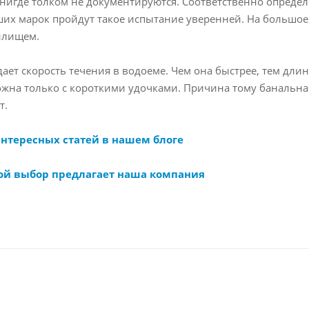
 нигде толком не документируются. Соответственно опреде
ших марок пройдут такое испытание уверенней. На большое 
илищем.
ет скорость течения в водоеме. Чем она быстрее, тем длин
жна только с короткими удочками. Причина тому банальна 
т.
интересных статей в нашем блоге
ой выбор предлагает наша компания