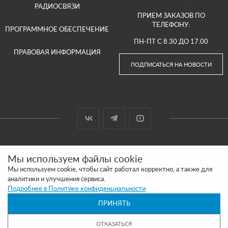
РАДИОСВЯЗИ
ПРИЕМ ЗАКАЗОВ ПО
ТЕЛЕФОНУ:
ПРОГРАММНОЕ ОБЕСПЕЧЕНИЕ
ПН-ПТ С 8.30 ДО 17.00
ПРАВОВАЯ ИНФОРМАЦИЯ
ПОДПИСАТЬСЯ НА НОВОСТИ
© 2000-2026 ООО «АРГУТ»
Мы используем файлы cookie
САЙТ СДЕЛАН И ПРОДВИГАЕТСЯ В SITE UP
Мы используем cookie, чтобы сайт работал корректно, а также для
аналитики и улучшения сервиса.
ПОЛИТИКА КОНФИДЕНЦИАЛЬНОСТИ
Подробнее в Политике конфиденциальности
ПРИНЯТЬ
ОБРАЩАЕМ ВАШЕ ВНИМАНИЕ, ЧТО ВСЯ ИНФОРМАЦИЯ РАЗМЕЩЕННАЯ НА
ДАННОМ ИНТЕРНЕТ-САЙТЕ НОСИТ ИНФОРМАЦИОННЫЙ ХАРАКТЕР И НЕ
ЯВЛЯЕТСЯ ПУБЛИЧНОЙ ОФЕРТОЙ, ОПРЕДЕЛЯЕМОЙ ПОЛОЖЕНИЯМИ СТАТЬИ 437
ОТКАЗАТЬСЯ
(2) ГК РФ