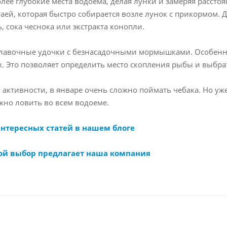
лее глубокие места водоема, делая лунки и замеряя расстоя
аей, которая быстро собирается возле лунок с прикормом. 
 сока чеснока или экстракта конопли.
оплавочные удочки с безнасадочными мормышками. Особенн
х. Это позволяет определить место скопления рыбы и выбр
 активности, в январе очень сложно поймать чебака. Но уже
ожно ловить во всем водоеме.
интересных статей в нашем блоге
ой выбор предлагает наша компания