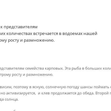
 к представителям
ших количествах встречается в водоемах нашей
рому росту и размножению.
редставителям семейства карповых. Эта рыба в больших коли
строму росту и размножению.
висим, поэтому в ясную, солнечную погоду шансы поймать 
нно активизируется,
и клев продолжается до обеда. Второй 
да солнца.