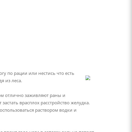
огу по рации или нестись что есть
я из леса.
ком отлично заживляют раны и
 застать врасплох расстройство желудка.
воспользоваться раствором водки и
 время года ноги в сапогах сильно потеют,