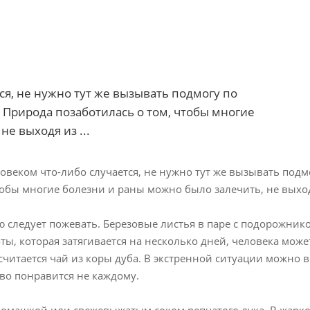
ся, не нужно тут же вызывать подмогу по
. Природа позаботилась о том, чтобы многие
е выходя из ...
ловеком что-либо случается, не нужно тут же вызывать подм
тобы многие болезни и раны можно было залечить, не выход
ю следует пожевать. Березовые листья в паре с подорожни
ы, которая затягивается на несколько дней, человека может
считается чай из коры дуба. В экстренной ситуации можно 
тво понравится не каждому.
ромашкой или свежевыжатым соком репчатого лука. В жаркое