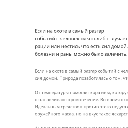
Если на охоте в самый разгар
событий с человеком что-либо случает
рации или нестись что есть сил домой
болезни и раны можно было залечить, н
Если на охоте в самый разгар событий с че
сил домой. Природа позаботилась о том, ч
От температуры помогает кора ивы, котору
останавливают кровотечение. Во время охот
Идеальным средством против этого недуга 
оружейного масла, но на вкус такое лекарс
Ангина лечится полосканием горла чаем с 