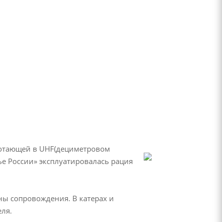
ботающей в UHF(дециметровом
ье России» эксплуатировалась рация
ны сопровождения. В катерах и
еля.