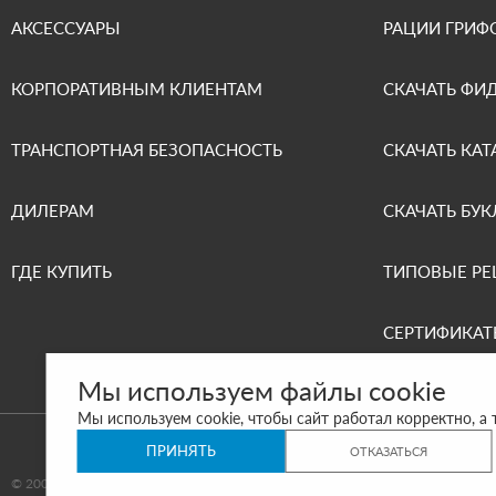
АКСЕССУАРЫ
РАЦИИ ГРИФ
КОРПОРАТИВНЫМ КЛИЕНТАМ
СКАЧАТЬ ФИ
ТРАНСПОРТНАЯ БЕЗОПАСНОСТЬ
СКАЧАТЬ КАТ
ДИЛЕРАМ
СКАЧАТЬ БУК
ГДЕ КУПИТЬ
ТИПОВЫЕ Р
СЕРТИФИКАТ
Мы используем файлы cookie
Мы используем cookie, чтобы сайт работал корректно, а
ПРИНЯТЬ
ОТКАЗАТЬСЯ
© 2000-2026 ООО «АРГУТ»
САЙТ СДЕЛАН И ПРОДВИГАЕТСЯ В SITE 