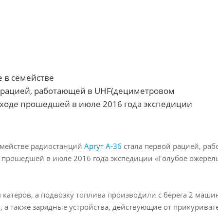
е в семействе
й рацией, работающей в UHF(дециметровом
В ходе прошедшей в июле 2016 года экспедиции
семействе радиостанций
Аргут А-36
стала первой рацией, ра
де прошедшей в июле 2016 года экспедиции «Голубое ожерел
катеров, а подвозку топлива производили с берега 2 маши
, а также зарядные устройства, действующие от прикуриват