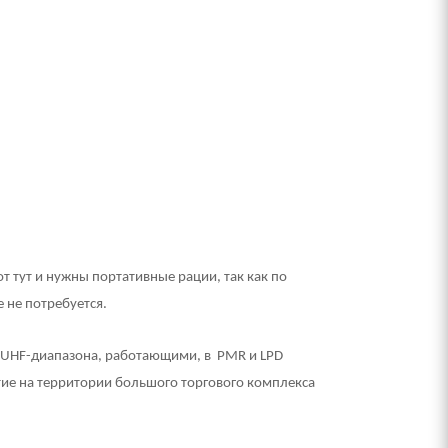
от тут и нужны портативные рации, так как по
 не потребуется.
 UHF-диапазона, работающими, в
PMR и LPD
тие на территории большого торгового комплекса