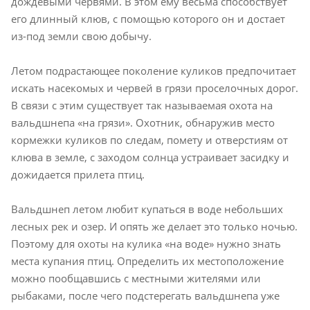
дождевыми червями. В этом ему весьма способствует
его длинный клюв, с помощью которого он и достает
из-под земли свою добычу.
Летом подрастающее поколение куликов предпочитает
искать насекомых и червей в грязи проселочных дорог.
В связи с этим существует так называемая охота на
вальдшнепа «на грязи». Охотник, обнаружив место
кормежки куликов по следам, помету и отверстиям от
клюва в земле, с заходом солнца устраивает засидку и
дожидается прилета птиц.
Вальдшнеп летом любит купаться в воде небольших
лесных рек и озер. И опять же делает это только ночью.
Поэтому для охоты на кулика «на воде» нужно знать
места купания птиц. Определить их местоположение
можно пообщавшись с местными жителями или
рыбаками, после чего подстерегать вальдшнепа уже