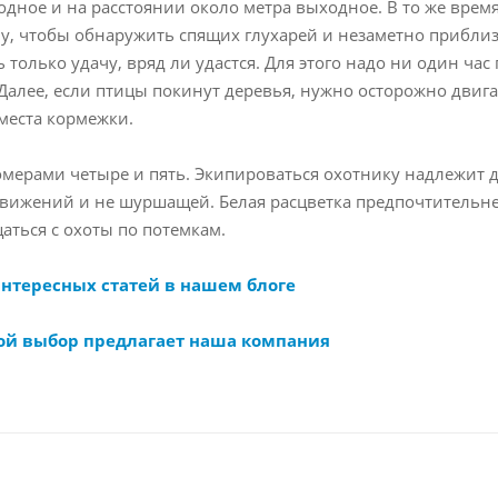
ходное и на расстоянии около метра выходное. В то же время
му, чтобы обнаружить спящих глухарей и незаметно приблиз
только удачу, вряд ли удастся. Для этого надо ни один час
алее, если птицы покинут деревья, нужно осторожно двигат
места кормежки.
номерами четыре и пять. Экипироваться охотнику надлежит
движений и не шуршащей. Белая расцветка предпочтительне
щаться с охоты по потемкам.
интересных статей в нашем блоге
ой выбор предлагает наша компания