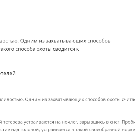
ивостью. Одним из захватывающих способов
такого способа охоты сводится к
етелей
чливостью. Одним из захватывающих способов охоты считаетс
 тетерева устраиваются на ночлег, зарывшись в снег. Проби
рстие над головой, устраивается в такой своеобразной норке