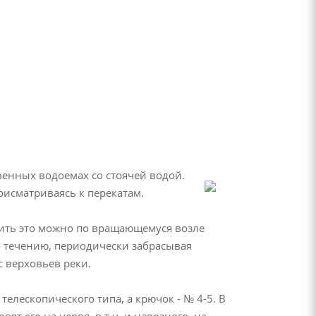
венных водоемах со стоячей водой.
исматриваясь к перекатам.
елить это можно по вращающемуся возле
о течению, периодически забрасывая
с верховьев реки.
елескопического типа, а крючок - № 4-5. В
ят его на червя, в т.ч. и навозного, на