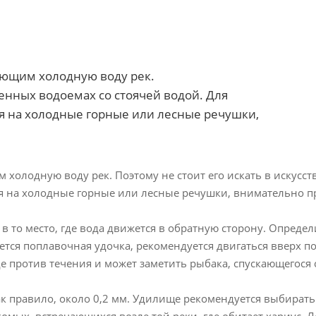
ающим холодную воду рек.
венных водоемах со стоячей водой. Для
я на холодные горные или лесные речушки,
 холодную воду рек. Поэтому не стоит его искать в искусст
 на холодные горные или лесные речушки, внимательно пр
 в то место, где вода движется в обратную сторону. Опред
ется поплавочная удочка, рекомендуется двигаться вверх п
оде против течения и может заметить рыбака, спускающегося 
к правило, около 0,2 мм. Удилище рекомендуется выбирать т
мых, встречающихся возле той реки, где обитает хариус. Лов