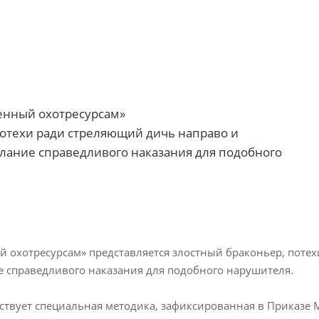
ненный охотресурсам»
потехи ради стреляющий дичь направо и
елание справедливого наказания для подобного
й охотресурсам» представляется злостный браконьер, поте
е справедливого наказания для подобного нарушителя.
ествует специальная методика, зафиксированная в Приказе