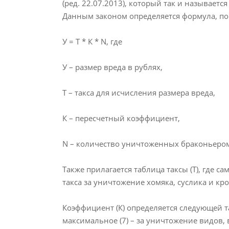
(ред. 22.07.2013), который так и называе
Данным законом определяется формула, по
У = Т * К * N, где
У – размер вреда в рублях,
Т – такса для исчисления размера вреда,
К – пересчетный коэффициент,
N – количество уничтоженных браконьеро
Также прилагается таблица таксы (Т), где с
такса за уничтожение хомяка, суслика и крот
Коэффициент (К) определяется следующей т
максимальное (7) – за уничтожение видов,