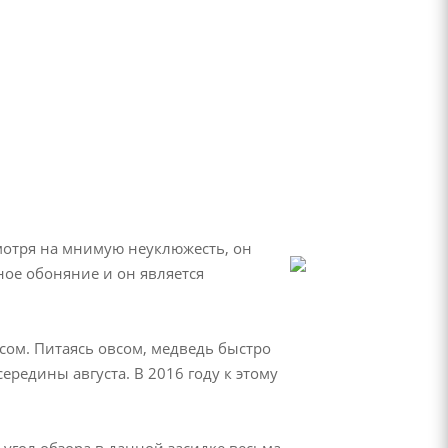
мотря на мнимую неуклюжесть, он
ное обоняние и он является
сом. Питаясь овсом, медведь быстро
ередины августа. В 2016 году к этому
угол обзора в данной засидке весьма