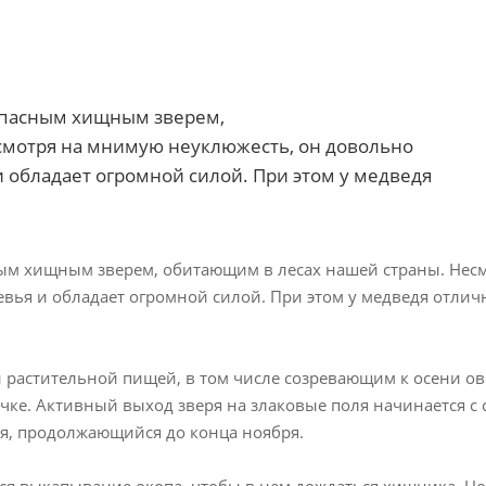
опасным хищным зверем,
смотря на мнимую неуклюжесть, он довольно
 и обладает огромной силой. При этом у медведя
ым хищным зверем, обитающим в лесах нашей страны. Нес
евья и обладает огромной силой. При этом у медведя отлич
и растительной пищей, в том числе созревающим к осени ов
чке. Активный выход зверя на злаковые поля начинается с с
дя, продолжающийся до конца ноября.
я выкапывание окопа, чтобы в нем дождаться хищника. Но 