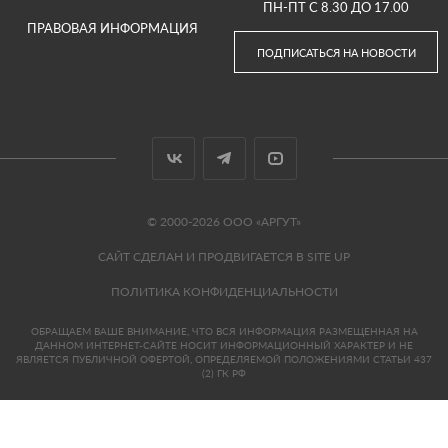
ПН-ПТ С 8.30 ДО 17.00
ПРАВОВАЯ ИНФОРМАЦИЯ
ПОДПИСАТЬСЯ НА НОВОСТИ
© 2000-2026 ООО «АРГУТ»
САЙТ СДЕЛАН И ПРОДВИГАЕТСЯ В SITE UP
ПОЛИТИКА КОНФИДЕНЦИАЛЬНОСТИ
ОБРАЩАЕМ ВАШЕ ВНИМАНИЕ, ЧТО ВСЯ ИНФОРМАЦИЯ РАЗМЕЩЕННАЯ НА
ДАННОМ ИНТЕРНЕТ-САЙТЕ НОСИТ ИНФОРМАЦИОННЫЙ ХАРАКТЕР И НЕ
ЯВЛЯЕТСЯ ПУБЛИЧНОЙ ОФЕРТОЙ, ОПРЕДЕЛЯЕМОЙ ПОЛОЖЕНИЯМИ СТАТЬИ 437
(2) ГК РФ