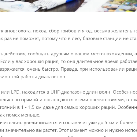
 планов: охота, поход, сбор грибов и ягод, весьма желатель
ак раз не поможет, потому что в лесу базовые станции не с
ь действия, сообщать друзьям о вашем местонахождении, 
 Если у вас хорошая рация, то она длительное время работае
разряжается очень быстро. Правда, при использовании рац
зионной работы диапазонов.
или LPD, находится в UHF-диапазоне длин волн. Особенно
 только по прямой и поглощаются всеми препятствиями, в то
стояний в 1 - 1,5 км даже для самых хороших раций. Особен
как помех меньше.
чительно увеличивается и составляет уже до 5 км и более – 
язи значительно вырастет. Этот момент можно и нужно исп