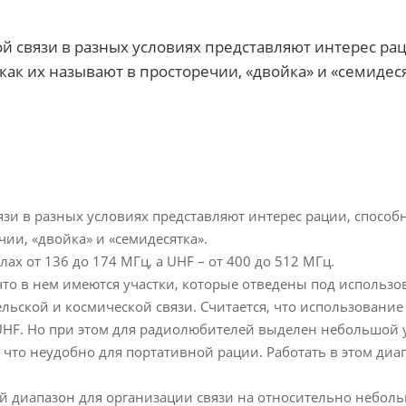
й связи в разных условиях представляют интерес рац
как их называют в просторечии, «двойка» и «семидеся
язи в разных условиях представляют интерес рации, способн
чии, «двойка» и «семидесятка».
ах от 136 до 174 МГц, а UHF – от 400 до 512 МГц.
что в нем имеются участки, которые отведены под использо
льской и космической связи. Считается, что использование
HF. Но при этом для радиолюбителей выделен небольшой уч
что неудобно для портативной рации. Работать в этом диа
 диапазон для организации связи на относительно небольши