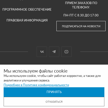
ПРИЕМ ЗАКАЗОВ ПО
ТЕЛЕФОНУ:
ПРОГРАММНОЕ ОБЕСПЕЧЕНИЕ
ПН-ПТ С 8.30 ДО 17.00
ПРАВОВАЯ ИНФОРМАЦИЯ
ПОДПИСАТЬСЯ НА НОВОСТИ
© 2000-2026 ООО «АРГУТ»
Мы используем файлы cookie
САЙТ СДЕЛАН И ПРОДВИГАЕТСЯ В SITE UP
Мы используем cookie, чтобы сайт работал корректно, а также для
аналитики и улучшения сервиса.
ПОЛИТИКА КОНФИДЕНЦИАЛЬНОСТИ
Подробнее в Политике конфиденциальности
ПРИНЯТЬ
ОБРАЩАЕМ ВАШЕ ВНИМАНИЕ, ЧТО ВСЯ ИНФОРМАЦИЯ РАЗМЕЩЕННАЯ НА
ДАННОМ ИНТЕРНЕТ-САЙТЕ НОСИТ ИНФОРМАЦИОННЫЙ ХАРАКТЕР И НЕ
ЯВЛЯЕТСЯ ПУБЛИЧНОЙ ОФЕРТОЙ, ОПРЕДЕЛЯЕМОЙ ПОЛОЖЕНИЯМИ СТАТЬИ 437
ОТКАЗАТЬСЯ
(2) ГК РФ