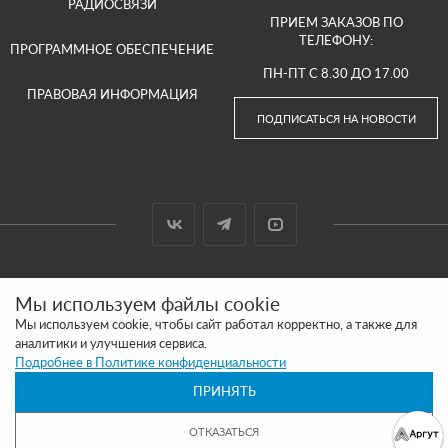
РАДИОСВЯЗИ
ПРИЕМ ЗАКАЗОВ ПО
ТЕЛЕФОНУ:
ПРОГРАММНОЕ ОБЕСПЕЧЕНИЕ
ПН-ПТ С 8.30 ДО 17.00
ПРАВОВАЯ ИНФОРМАЦИЯ
ПОДПИСАТЬСЯ НА НОВОСТИ
© 2000-2026 ООО «АРГУТ»
Мы используем файлы cookie
САЙТ СДЕЛАН И ПРОДВИГАЕТСЯ В SITE UP
Мы используем cookie, чтобы сайт работал корректно, а также для
аналитики и улучшения сервиса.
ПОЛИТИКА КОНФИДЕНЦИАЛЬНОСТИ
Подробнее в Политике конфиденциальности
ПРИНЯТЬ
ОБРАЩАЕМ ВАШЕ ВНИМАНИЕ, ЧТО ВСЯ ИНФОРМАЦИЯ РАЗМЕЩЕННАЯ НА
ДАННОМ ИНТЕРНЕТ-САЙТЕ НОСИТ ИНФОРМАЦИОННЫЙ ХАРАКТЕР И НЕ
ЯВЛЯЕТСЯ ПУБЛИЧНОЙ ОФЕРТОЙ, ОПРЕДЕЛЯЕМОЙ ПОЛОЖЕНИЯМИ СТАТЬИ 437
ОТКАЗАТЬСЯ
(2) ГК РФ