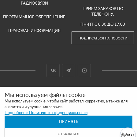
РАДИОСВЯЗИ
ПРИЕМ ЗАКАЗОВ ПО
ТЕЛЕФОНУ:
ПРОГРАММНОЕ ОБЕСПЕЧЕНИЕ
ПН-ПТ С 8.30 ДО 17.00
ПРАВОВАЯ ИНФОРМАЦИЯ
ПОДПИСАТЬСЯ НА НОВОСТИ
© 2000-2026 ООО «АРГУТ»
Мы используем файлы cookie
САЙТ СДЕЛАН И ПРОДВИГАЕТСЯ В SITE UP
Мы используем cookie, чтобы сайт работал корректно, а также для
аналитики и улучшения сервиса.
ПОЛИТИКА КОНФИДЕНЦИАЛЬНОСТИ
Подробнее в Политике конфиденциальности
ПРИНЯТЬ
ОБРАЩАЕМ ВАШЕ ВНИМАНИЕ, ЧТО ВСЯ ИНФОРМАЦИЯ РАЗМЕЩЕННАЯ НА
ДАННОМ ИНТЕРНЕТ-САЙТЕ НОСИТ ИНФОРМАЦИОННЫЙ ХАРАКТЕР И НЕ
ЯВЛЯЕТСЯ ПУБЛИЧНОЙ ОФЕРТОЙ, ОПРЕДЕЛЯЕМОЙ ПОЛОЖЕНИЯМИ СТАТЬИ 437
ОТКАЗАТЬСЯ
(2) ГК РФ